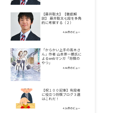
【藤井聡太】【徹底解
説】 藤井聡太七段を多角
的に考察する（２）
4.6k件のビュー
「からかい上手の高木さ
ん」作者 山本崇一朗氏に
よるwebマンガ「将棋の
やつ」
4.4k件のビュー
【祝１００記事】有段者
に役立つ将棋ブログ３選
はこれだ！
4.1k件のビュー