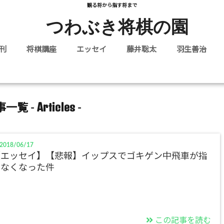
観る将から指す将まで
つわぶき将棋の園
刊
将棋講座
エッセイ
藤井聡太
羽生善治
Articles
一覧 -
-
2018/06/17
【エッセイ】【悲報】イップスでゴキゲン中飛車が指
せなくなった件
この記事を読む