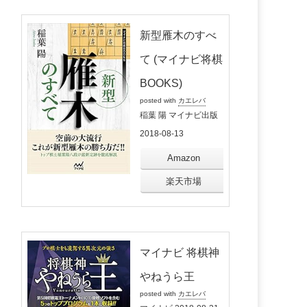
新型雁木のすべ
て (マイナビ将棋
BOOKS)
posted with
カエレバ
稲葉 陽 マイナビ出版
2018-08-13
Amazon
楽天市場
マイナビ 将棋神
やねうら王
posted with
カエレバ