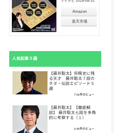
マイナビ 2018-08-31
Amazon
楽天市場
人気記事５選
【藤井聡太】将棋史に残
る天才 藤井聡太７段の
ネタ・伝説エピソード５
選
7.6k件のビュー
【藤井聡太】【徹底解
説】 藤井聡太七段を多角
的に考察する（１）
6.4k件のビュー