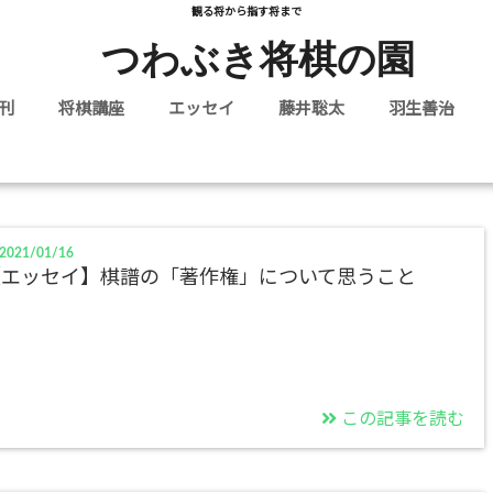
観る将から指す将まで
つわぶき将棋の園
刊
将棋講座
エッセイ
藤井聡太
羽生善治
New Posts
記事 -
-
2021/01/16
【エッセイ】棋譜の「著作権」について思うこと
この記事を読む