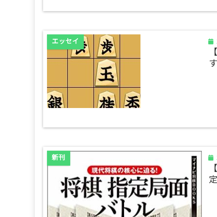
エッセイ
す
新刊
【
定