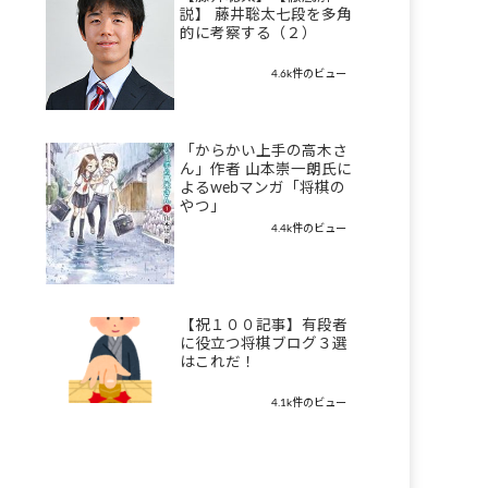
説】 藤井聡太七段を多角
的に考察する（２）
4.6k件のビュー
「からかい上手の高木さ
ん」作者 山本崇一朗氏に
よるwebマンガ「将棋の
やつ」
4.4k件のビュー
【祝１００記事】有段者
に役立つ将棋ブログ３選
はこれだ！
4.1k件のビュー