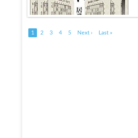
1
2
3
4
5
Next ›
Last »