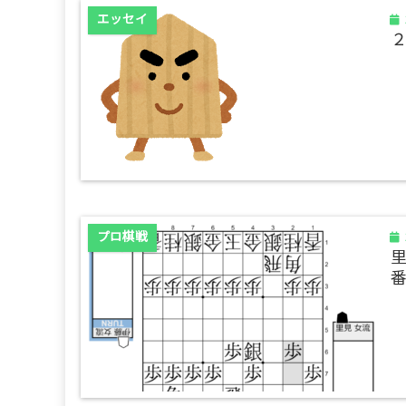
エッセイ
プロ棋戦
里
番