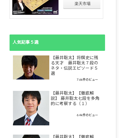
楽天市場
人気記事５選
【藤井聡太】将棋史に残
る天才 藤井聡太７段の
ネタ・伝説エピソード５
選
7.6k件のビュー
【藤井聡太】【徹底解
説】 藤井聡太七段を多角
的に考察する（１）
6.4k件のビュー
【藤井聡太】【徹底解