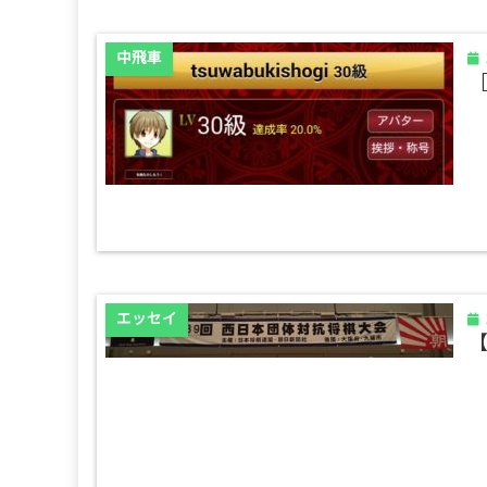
中飛車
エッセイ