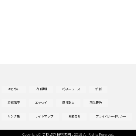
はじめに
プロ棋戦
将棋ニュース
新刊
将棋講座
エッセイ
藤井聡太
羽生善治
リンク集
サイトマップ
お問合せ
プライバシーポリシー
Copyright©
つわぶき将棋の園
, 2018 All Rights Reserved.