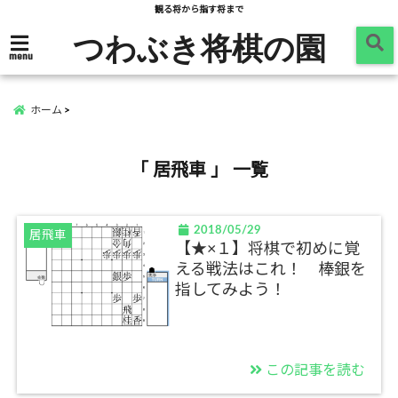
観る将から指す将まで
つわぶき将棋の園
menu
ホーム
「 居飛車 」 一覧
2018/05/29
居飛車
【★×１】将棋で初めに覚
える戦法はこれ！ 棒銀を
指してみよう！
この記事を読む