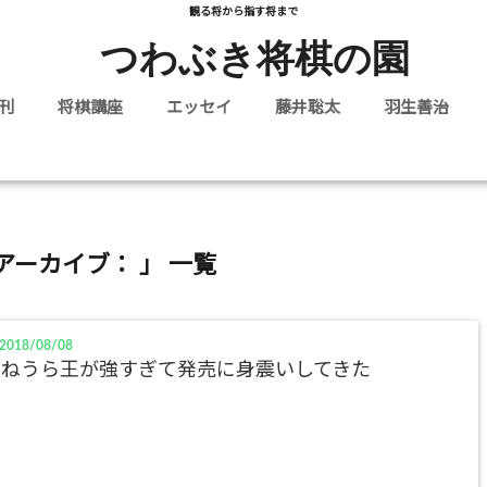
観る将から指す将まで
つわぶき将棋の園
刊
将棋講座
エッセイ
藤井聡太
羽生善治
アーカイブ： 」 一覧
2018/08/08
やねうら王が強すぎて発売に身震いしてきた