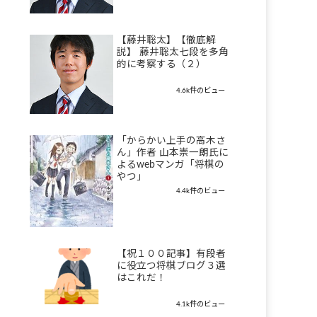
【藤井聡太】【徹底解
説】 藤井聡太七段を多角
的に考察する（２）
4.6k件のビュー
「からかい上手の高木さ
ん」作者 山本崇一朗氏に
よるwebマンガ「将棋の
やつ」
4.4k件のビュー
【祝１００記事】有段者
に役立つ将棋ブログ３選
はこれだ！
4.1k件のビュー