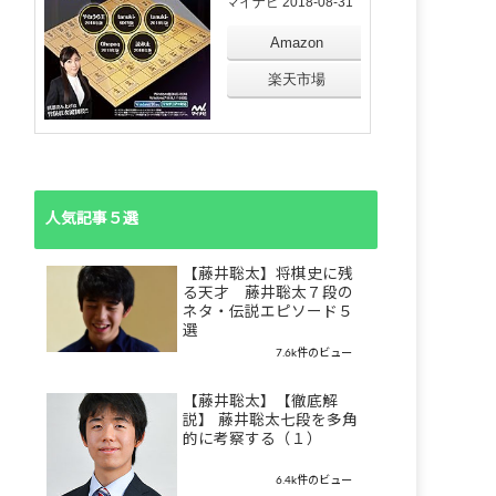
マイナビ 2018-08-31
Amazon
楽天市場
人気記事５選
【藤井聡太】将棋史に残
る天才 藤井聡太７段の
ネタ・伝説エピソード５
選
7.6k件のビュー
【藤井聡太】【徹底解
説】 藤井聡太七段を多角
的に考察する（１）
6.4k件のビュー