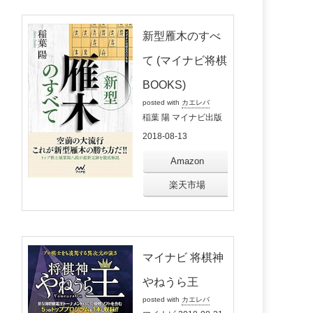
新型雁木のすべ
て (マイナビ将棋
BOOKS)
posted with
カエレバ
稲葉 陽 マイナビ出版
2018-08-13
Amazon
楽天市場
マイナビ 将棋神
やねうら王
posted with
カエレバ