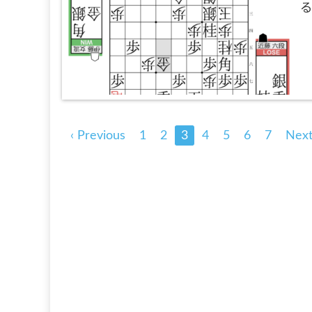
‹ Previous
1
2
3
4
5
6
7
Next