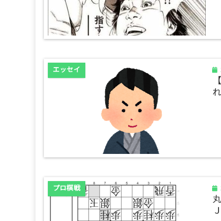
エッセイ
プロ棋戦
丸