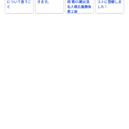
について思うこ
きます。
段 第45期女流
ストに登録しま
と
名人戦五番勝負
した！
第２局