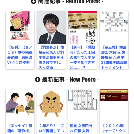
Related Posts
関連記事 -
-
【新刊】（８／
【羽生善治】佐
【新刊】（奨励
【竜王戦】増田
１３）振り飛車
藤天彦名人が羽
会）たった１回
康宏 六段 vs 佐
最前線 石田流
生善治竜王を４
の悪手で人生が
藤康光 九段 第
VS△１四歩型
勝２敗で下し、
一変する生き方
31期竜王戦決勝
名人防衛
とは……？
トーナメント
New Posts
最新記事 -
-
【エッセイ】棋
２年ぶり！ ブ
里見 女流四冠
［２０１９年］
譜の「著作権」
ログ再開してい
vs 伊藤 女流二
ウォーズとクエ