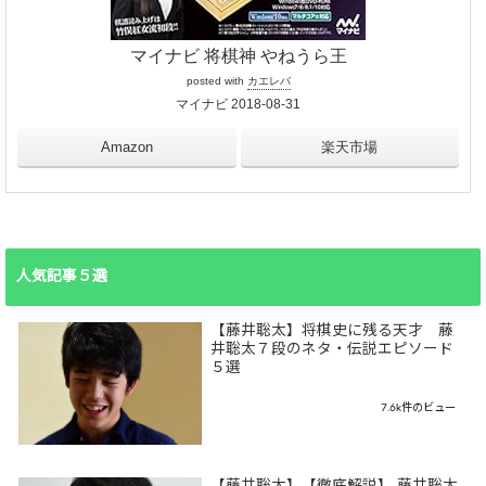
マイナビ 将棋神 やねうら王
posted with
カエレバ
マイナビ 2018-08-31
Amazon
楽天市場
人気記事５選
【藤井聡太】将棋史に残る天才 藤
井聡太７段のネタ・伝説エピソード
５選
7.6k件のビュー
【藤井聡太】【徹底解説】 藤井聡太