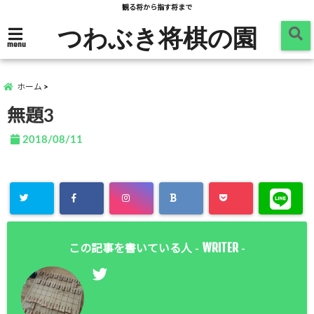
観る将から指す将まで
つわぶき将棋の園
menu
ホーム
無題3
2018/08/11
WRITER
この記事を書いている人 -
-