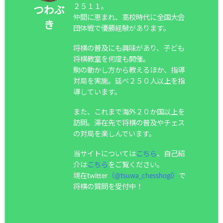
２５１１。
つわぶ
仲間に恵まれ、高校時代に全国大会
き
団体戦で優勝経験があります。
将棋の普及にも興味があり、子ども
将棋教室を何度も開催。
駒の動かし方から教えるほか、指導
対局を実施。延べ２５０人以上を指
導しています。
また、これまで海外２０か国以上を
訪問。滞在先で将棋の普及やチェス
の対局を楽しんでいます。
当サイトについては
こちら
、自己紹
介は
こちら
をご覧ください。
現在twitter
（@tsuwa_chesshogi）
で
将棋の質問を受付中！