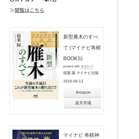
＞
閲覧はこちら
新型雁木のすべ
て (マイナビ将棋
BOOKS)
posted with
カエレバ
稲葉 陽 マイナビ出版
2018-08-13
Amazon
楽天市場
マイナビ 将棋神