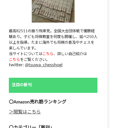
最高R2511の振り飛車党。全国大会団体戦で優勝経
験あり。子ども将棋教室を何度も開催し、延べ250人
以上を指導。たまに海外でも将棋の普及やチェスを
楽しんでいます。
当サイトについては
こちら
、詳しい自己紹介は
こちら
をご覧ください。
twitter:
@tsuwa_chesshogi
注目の新刊
〇Amazon売れ筋ランキング
＞閲覧はこちら
〇カテゴリー「新刊」