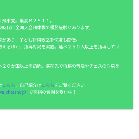
り飛車党。最高Ｒ２５１１。
校時代に全国大会団体戦で優勝経験があります。
味があり、子ども将棋教室を何度も開催。
教えるほか、指導対局を実施。延べ２５０人以上を指導してい
外２０か国以上を訪問。滞在先で将棋の普及やチェスの対局を
は
こちら
、自己紹介は
こちら
をご覧ください。
a_chesshogi）
で将棋の質問を受付中！