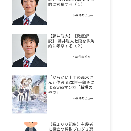
的に考察する（１）
6.4k件のビュー
【藤井聡太】【徹底解
説】 藤井聡太七段を多角
的に考察する（２）
4.6k件のビュー
「からかい上手の高木さ
ん」作者 山本崇一朗氏に
よるwebマンガ「将棋の
やつ」
4.4k件のビュー
【祝１００記事】有段者
に役立つ将棋ブログ３選