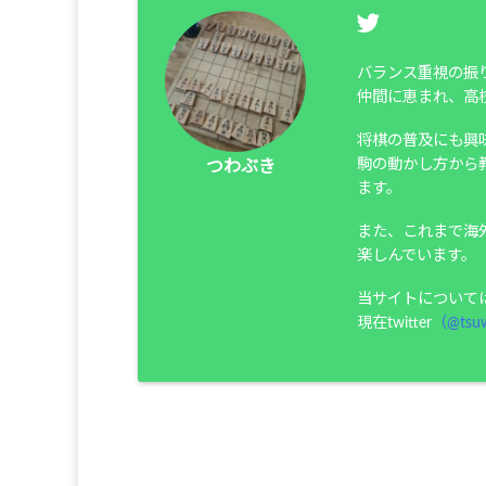
バランス重視の振
仲間に恵まれ、高
将棋の普及にも興
駒の動かし方から
つわぶき
ます。
また、これまで海
楽しんでいます。
当サイトについて
現在twitter
（@tsuw