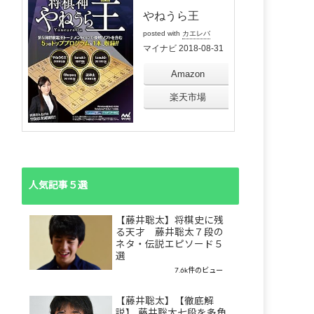
やねうら王
posted with
カエレバ
マイナビ 2018-08-31
Amazon
楽天市場
人気記事５選
【藤井聡太】将棋史に残
る天才 藤井聡太７段の
ネタ・伝説エピソード５
選
7.6k件のビュー
【藤井聡太】【徹底解
説】 藤井聡太七段を多角