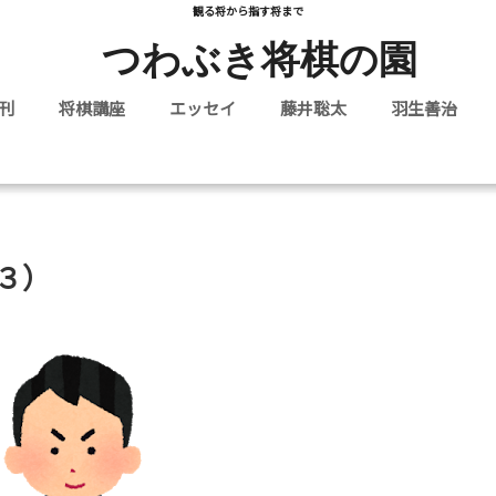
観る将から指す将まで
つわぶき将棋の園
刊
将棋講座
エッセイ
藤井聡太
羽生善治
３）