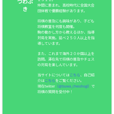
つわぶ
仲間に恵まれ、高校時代に全国大会
き
団体戦で優勝経験があります。
将棋の普及にも興味があり、子ども
将棋教室を何度も開催。
駒の動かし方から教えるほか、指導
対局を実施。延べ２５０人以上を指
導しています。
また、これまで海外２０か国以上を
訪問。滞在先で将棋の普及やチェス
の対局を楽しんでいます。
当サイトについては
こちら
、自己紹
介は
こちら
をご覧ください。
現在twitter
（@tsuwa_chesshogi）
で
将棋の質問を受付中！