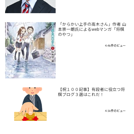
「からかい上手の高木さん」作者 山
本崇一朗氏によるwebマンガ「将棋
のやつ」
4.4k件のビュー
【祝１００記事】有段者に役立つ将
棋ブログ３選はこれだ！
4.1k件のビュー