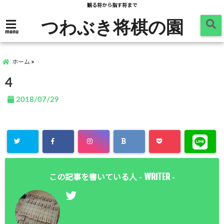
観る将から指す将まで
つわぶき将棋の園
menu
ホーム
4
2018/07/29
WRITER
この記事を書いている人 -
-