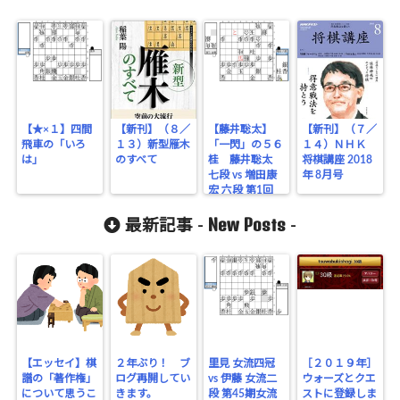
【★×１】四間
【新刊】（８／
【藤井聡太】
【新刊】（７／
飛車の「いろ
１３）新型雁木
「一閃」の５６
１４）ＮＨＫ
は」
のすべて
桂 藤井聡太
将棋講座 2018
七段 vs 増田康
年 8月号
宏 六段 第1回
AbemaTVトー
New Posts
ナメント 感想
最新記事 -
-
【エッセイ】棋
２年ぶり！ ブ
里見 女流四冠
［２０１９年］
譜の「著作権」
ログ再開してい
vs 伊藤 女流二
ウォーズとクエ
について思うこ
きます。
段 第45期女流
ストに登録しま