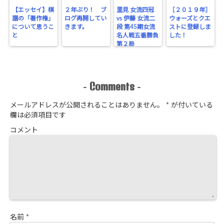
【エッセイ】棋
２年ぶり！ ブ
里見 女流四冠
［２０１９年］
譜の「著作権」
ログ再開してい
vs 伊藤 女流二
ウォーズとクエ
について思うこ
きます。
段 第45期女流
ストに登録しま
と
名人戦五番勝負
した！
第２局
Comments
-
-
メールアドレスが公開されることはありません。
*
が付いている
欄は必須項目です
コメント
名前
*