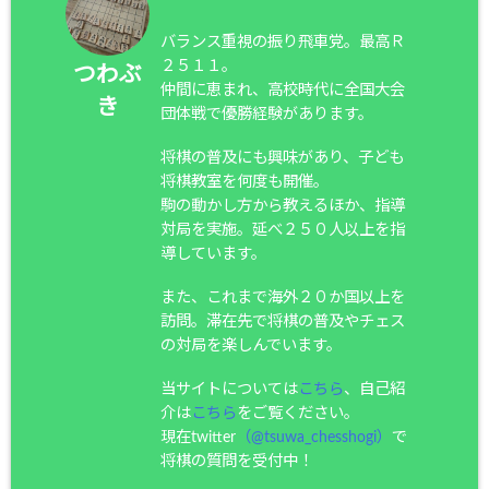
バランス重視の振り飛車党。最高Ｒ
２５１１。
つわぶ
仲間に恵まれ、高校時代に全国大会
き
団体戦で優勝経験があります。
将棋の普及にも興味があり、子ども
将棋教室を何度も開催。
駒の動かし方から教えるほか、指導
対局を実施。延べ２５０人以上を指
導しています。
また、これまで海外２０か国以上を
訪問。滞在先で将棋の普及やチェス
の対局を楽しんでいます。
当サイトについては
こちら
、自己紹
介は
こちら
をご覧ください。
現在twitter
（@tsuwa_chesshogi）
で
将棋の質問を受付中！