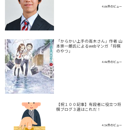
4.6k件のビュー
「からかい上手の高木さん」作者 山
本崇一朗氏によるwebマンガ「将棋
のやつ」
4.4k件のビュー
【祝１００記事】有段者に役立つ将
棋ブログ３選はこれだ！
4.1k件のビュー