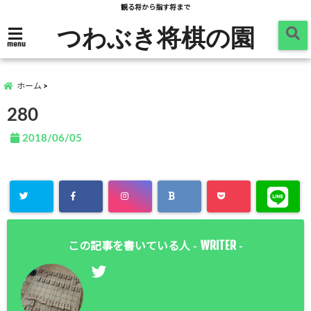
観る将から指す将まで
つわぶき将棋の園
menu
ホーム
280
2018/06/05
WRITER
この記事を書いている人 -
-