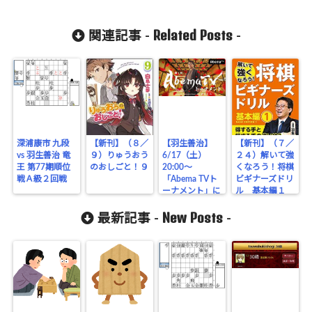
Related Posts
関連記事 -
-
深浦康市 九段
【新刊】（８／
【羽生善治】
【新刊】（７／
vs 羽生善治 竜
９）りゅうおう
6/17（土）
２４）解いて強
王 第77期順位
のおしごと！９
20:00～
くなろう！将棋
戦Ａ級２回戦
「Abema TVト
ビギナーズドリ
ーナメント」に
ル 基本編１
要注目！
New Posts
最新記事 -
-