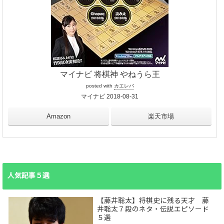
マイナビ 将棋神 やねうら王
posted with
カエレバ
マイナビ 2018-08-31
Amazon
楽天市場
人気記事５選
【藤井聡太】将棋史に残る天才 藤
井聡太７段のネタ・伝説エピソード
５選