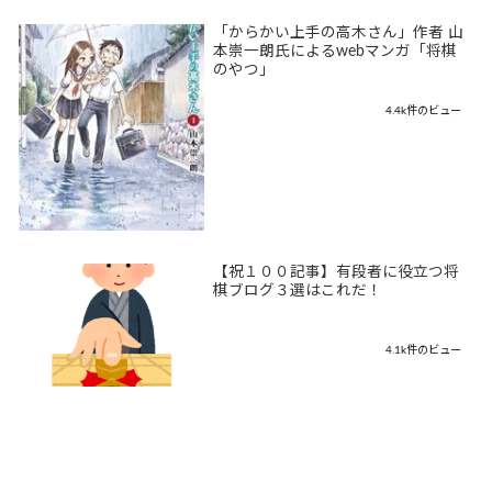
「からかい上手の高木さん」作者 山
本崇一朗氏によるwebマンガ「将棋
のやつ」
4.4k件のビュー
【祝１００記事】有段者に役立つ将
棋ブログ３選はこれだ！
4.1k件のビュー