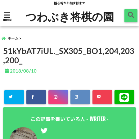
観る将から指す将まで
つわぶき将棋の園
menu
ホーム
51kYbAT7iUL._SX305_BO1,204,203
,200_
2018/08/10
WRITER
この記事を書いている人 -
-