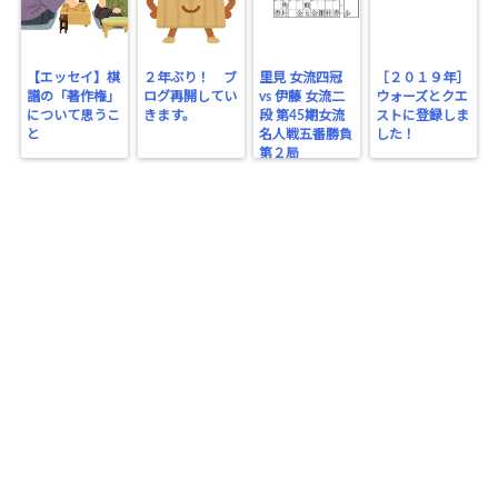
【エッセイ】棋
２年ぶり！ ブ
里見 女流四冠
［２０１９年］
譜の「著作権」
ログ再開してい
vs 伊藤 女流二
ウォーズとクエ
について思うこ
きます。
段 第45期女流
ストに登録しま
と
名人戦五番勝負
した！
第２局