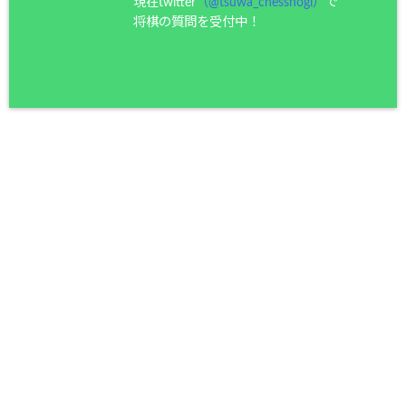
現在twitter
（@tsuwa_chesshogi）
で
将棋の質問を受付中！