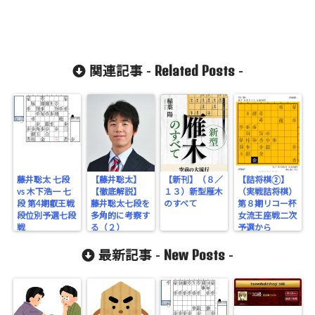
Related Posts
関連記事 -
-
藤井聡太 七段
【藤井聡太】
【新刊】（８／
【詰将棋②】
vs 木下浩一 七
【徹底解説】
１３）新型雁木
（実戦詰将棋）
段 第4期叡王戦
藤井聡太七段を
のすべて
第８期リコー杯
段位別予選七段
多角的に考察す
女流王座戦二次
戦
る（２）
予選から
New Posts
最新記事 -
-