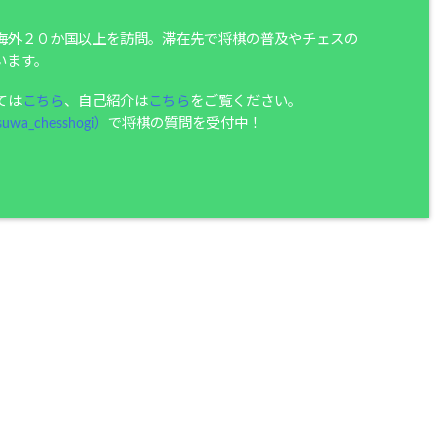
海外２０か国以上を訪問。滞在先で将棋の普及やチェスの
います。
ては
こちら
、自己紹介は
こちら
をご覧ください。
uwa_chesshogi）
で将棋の質問を受付中！