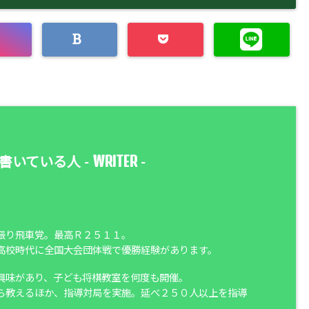
WRITER
書いている人 -
-
振り飛車党。最高Ｒ２５１１。
高校時代に全国大会団体戦で優勝経験があります。
興味があり、子ども将棋教室を何度も開催。
ら教えるほか、指導対局を実施。延べ２５０人以上を指導