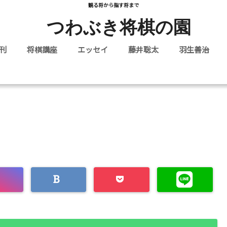
観る将から指す将まで
つわぶき将棋の園
刊
将棋講座
エッセイ
藤井聡太
羽生善治