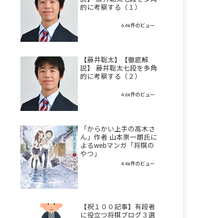
的に考察する（１）
6.4k件のビュー
【藤井聡太】【徹底解
説】 藤井聡太七段を多角
的に考察する（２）
4.6k件のビュー
「からかい上手の高木さ
ん」作者 山本崇一朗氏に
よるwebマンガ「将棋の
やつ」
4.4k件のビュー
【祝１００記事】有段者
に役立つ将棋ブログ３選