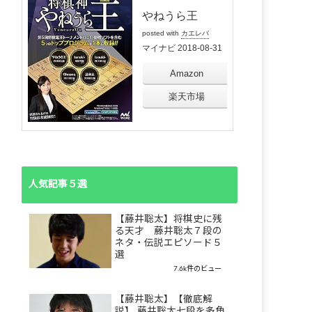
やねうら王
posted with
カエレバ
マイナビ 2018-08-31
Amazon
楽天市場
人気記事５選
【藤井聡太】将棋史に残
る天才 藤井聡太７段の
ネタ・伝説エピソード５
選
7.6k件のビュー
【藤井聡太】【徹底解
説】 藤井聡太七段を多角