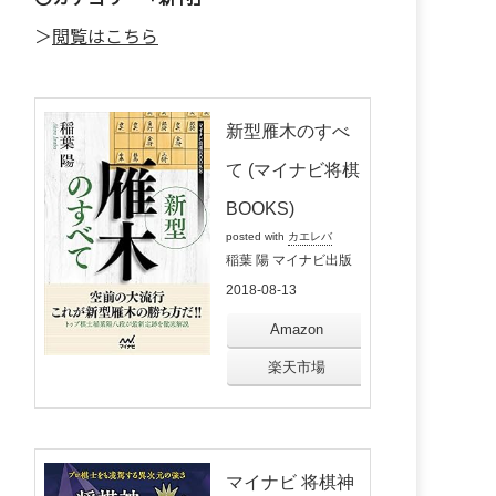
＞
閲覧はこちら
新型雁木のすべ
て (マイナビ将棋
BOOKS)
posted with
カエレバ
稲葉 陽 マイナビ出版
2018-08-13
Amazon
楽天市場
マイナビ 将棋神