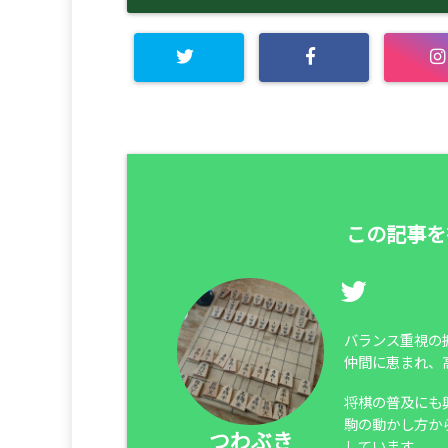
この記事を
バランス重視の
仲間に恵まれ、
将棋の普及にも
駒の動かし方か
つわぶき
しています。