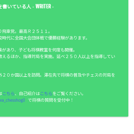
WRITER
を書いている人 -
-
り飛車党。最高Ｒ２５１１。
校時代に全国大会団体戦で優勝経験があります。
味があり、子ども将棋教室を何度も開催。
教えるほか、指導対局を実施。延べ２５０人以上を指導してい
外２０か国以上を訪問。滞在先で将棋の普及やチェスの対局を
は
こちら
、自己紹介は
こちら
をご覧ください。
a_chesshogi）
で将棋の質問を受付中！