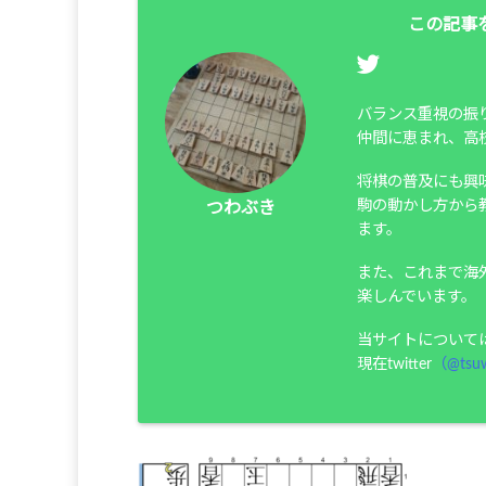
この記事
バランス重視の振
仲間に恵まれ、高
将棋の普及にも興
駒の動かし方から
つわぶき
ます。
また、これまで海
楽しんでいます。
当サイトについて
現在twitter
（@tsuw