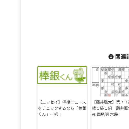
関連記
【エッセイ】将棋ニュース
【藤井聡太】第７７
をチェックするなら「棒銀
戦Ｃ級１組 藤井聡
くん」一択！
vs 西尾明 六段