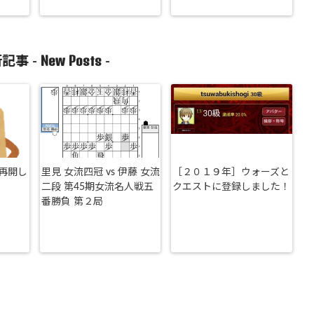
New Posts
記事 -
-
再開し
里見 女流四冠 vs 伊藤 女流
［２０１９年］ウォーズと
二段 第45期女流名人戦五
クエストに登録しました！
番勝負 第２局