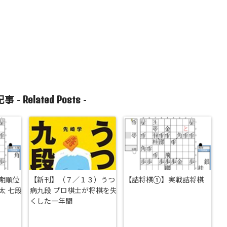
Related Posts
事 -
-
期順位
【新刊】（７／１３）うつ
【詰将棋①】実戦詰将棋
太 七段
病九段 プロ棋士が将棋を失
くした一年間