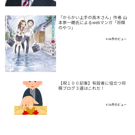
「からかい上手の高木さん」作者 山
本崇一朗氏によるwebマンガ「将棋
のやつ」
4.4k件のビュー
【祝１００記事】有段者に役立つ将
棋ブログ３選はこれだ！
4.1k件のビュー