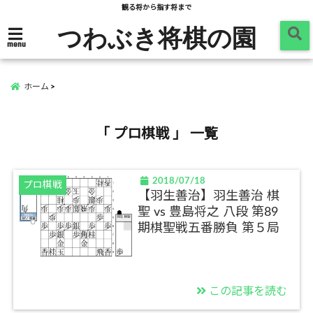
観る将から指す将まで
つわぶき将棋の園
menu
ホーム
「 プロ棋戦 」 一覧
2018/07/18
プロ棋戦
【羽生善治】羽生善治 棋
聖 vs 豊島将之 八段 第89
期棋聖戦五番勝負 第５局
この記事を読む