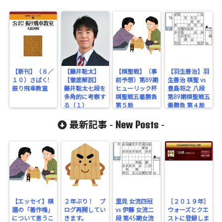
【新刊】（８／
【藤井聡太】
【棋聖戦】（事
【羽生善治】羽
１０）さばく!
【徹底解説】
前予想）第89期
生善治 棋聖 vs
振り飛車教室
藤井聡太七段を
ヒューリック杯
豊島将之 八段
多角的に考察す
棋聖戦五番勝負
第89期棋聖戦五
る（１）
第５局
番勝負 第４局
New Posts
最新記事 -
-
【エッセイ】棋
２年ぶり！ ブ
里見 女流四冠
［２０１９年］
譜の「著作権」
ログ再開してい
vs 伊藤 女流二
ウォーズとクエ
について思うこ
きます。
段 第45期女流
ストに登録しま