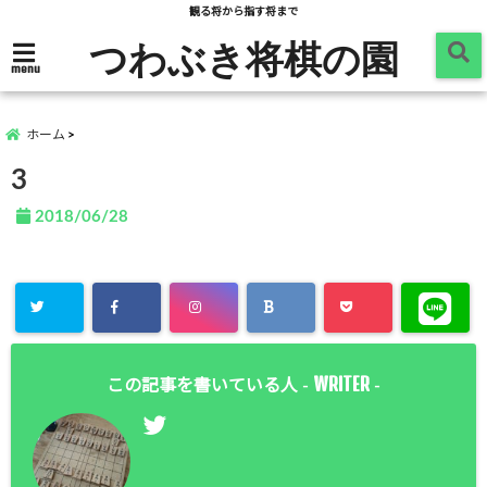
観る将から指す将まで
つわぶき将棋の園
menu
ホーム
3
2018/06/28
WRITER
この記事を書いている人 -
-