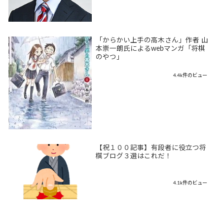
「からかい上手の高木さん」作者 山
本崇一朗氏によるwebマンガ「将棋
のやつ」
4.4k件のビュー
【祝１００記事】有段者に役立つ将
棋ブログ３選はこれだ！
4.1k件のビュー