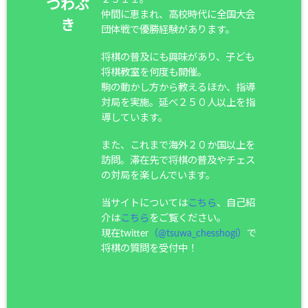
つわぶ
仲間に恵まれ、高校時代に全国大会
き
団体戦で優勝経験があります。
将棋の普及にも興味があり、子ども
将棋教室を何度も開催。
駒の動かし方から教えるほか、指導
対局を実施。延べ２５０人以上を指
導しています。
また、これまで海外２０か国以上を
訪問。滞在先で将棋の普及やチェス
の対局を楽しんでいます。
当サイトについては
こちら
、自己紹
介は
こちら
をご覧ください。
現在twitter
（@tsuwa_chesshogi）
で
将棋の質問を受付中！