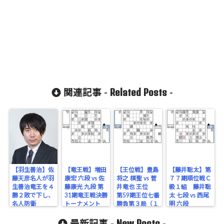
Related Posts
関連記事 -
-
【羽生善治】佐
【竜王戦】増田
【王位戦】豊島
【藤井聡太】第
藤天彦名人が羽
康宏 六段 vs 佐
将之 棋聖 vs 菅
７７期順位戦Ｃ
生善治竜王を４
藤康光 九段 第
井竜也 王位
級１組 藤井聡
勝２敗で下し、
31期竜王戦決勝
第59期王位七番
太 七段 vs 西尾
名人防衛
トーナメント
勝負第３局（１
明 六段
日目）
New Posts