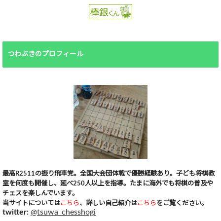
つわぶきのプロフィール
最高R2511の振り飛車党。全国大会団体戦で優勝経験あり。子ども将棋教
室を何度も開催し、延べ250人以上を指導。たまに海外でも将棋の普及や
チェスを楽しんでいます。
当サイトについては
こちら
、詳しい自己紹介は
こちら
をご覧ください。
twitter:
@tsuwa_chesshogi