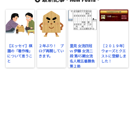
最新記事 -
-
【エッセイ】棋
２年ぶり！ ブ
里見 女流四冠
［２０１９年］
譜の「著作権」
ログ再開してい
vs 伊藤 女流二
ウォーズとクエ
について思うこ
きます。
段 第45期女流
ストに登録しま
と
名人戦五番勝負
した！
第２局