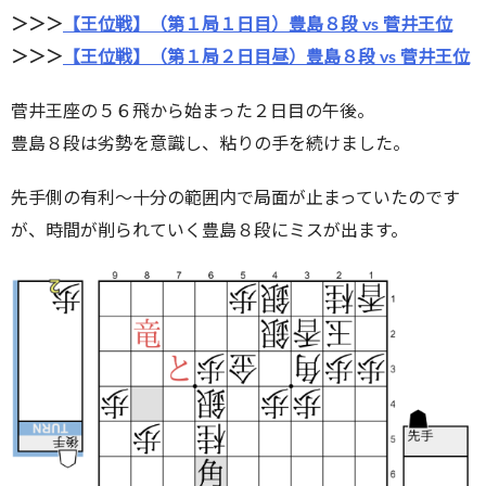
＞＞＞
【王位戦】（第１局１日目）豊島８段 vs 菅井王位
＞＞＞
【王位戦】（第１局２日目昼）豊島８段 vs 菅井王位
菅井王座の５６飛から始まった２日目の午後。
豊島８段は劣勢を意識し、粘りの手を続けました。
先手側の有利～十分の範囲内で局面が止まっていたのです
が、時間が削られていく豊島８段にミスが出ます。