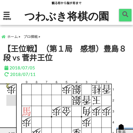
観る将から指す将まで
つわぶき将棋の園
menu
ホーム
プロ棋戦
【王位戦】（第１局 感想）豊島８
段 vs 菅井王位
2018/07/05
2018/07/11