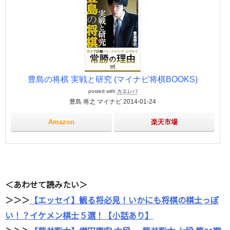
豊島の将棋 実戦と研究 (マイナビ将棋BOOKS)
posted with
カエレバ
豊島 将之 マイナビ 2014-01-24
Amazon
楽天市場
＜あわせて読みたい＞
＞＞＞
【エッセイ】観る将必見！いかにも将棋の棋士っぽ
い！？イケメン棋士５選！【小話あり】