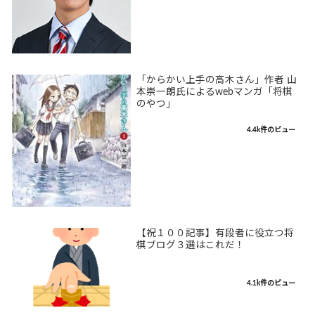
「からかい上手の高木さん」作者 山
本崇一朗氏によるwebマンガ「将棋
のやつ」
4.4k件のビュー
【祝１００記事】有段者に役立つ将
棋ブログ３選はこれだ！
4.1k件のビュー