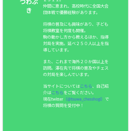
つわぶ
仲間に恵まれ、高校時代に全国大会
き
団体戦で優勝経験があります。
将棋の普及にも興味があり、子ども
将棋教室を何度も開催。
駒の動かし方から教えるほか、指導
対局を実施。延べ２５０人以上を指
導しています。
また、これまで海外２０か国以上を
訪問。滞在先で将棋の普及やチェス
の対局を楽しんでいます。
当サイトについては
こちら
、自己紹
介は
こちら
をご覧ください。
現在twitter
（@tsuwa_chesshogi）
で
将棋の質問を受付中！