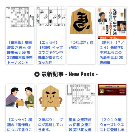
【竜王戦】増田
【エッセイ】
「つわぶき」自
【新刊】（７／
康宏 六段 vs 佐
【悲報】イップ
己紹介
２４）先崎学&
藤康光 九段 第
スでゴキゲン中
中村太地 この
31期竜王戦決勝
飛車が指せなく
名局を見よ! 20
トーナメント
なった件
世紀編
New Posts
最新記事 -
-
【エッセイ】棋
２年ぶり！ ブ
里見 女流四冠
［２０１９年］
譜の「著作権」
ログ再開してい
vs 伊藤 女流二
ウォーズとクエ
について思うこ
きます。
段 第45期女流
ストに登録しま