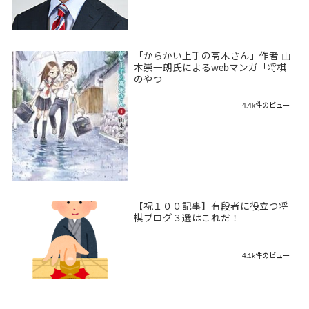
「からかい上手の高木さん」作者 山
本崇一朗氏によるwebマンガ「将棋
のやつ」
4.4k件のビュー
【祝１００記事】有段者に役立つ将
棋ブログ３選はこれだ！
4.1k件のビュー