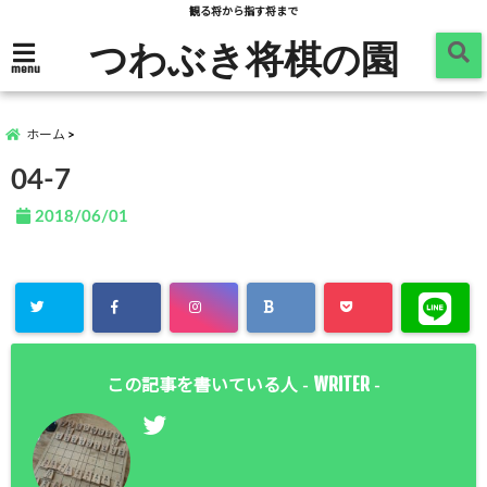
観る将から指す将まで
つわぶき将棋の園
menu
ホーム
04-7
2018/06/01
WRITER
この記事を書いている人 -
-