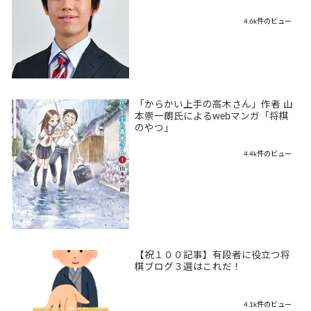
4.6k件のビュー
「からかい上手の高木さん」作者 山
本崇一朗氏によるwebマンガ「将棋
のやつ」
4.4k件のビュー
【祝１００記事】有段者に役立つ将
棋ブログ３選はこれだ！
4.1k件のビュー