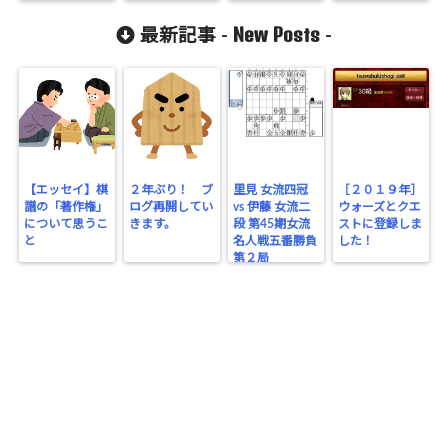
New Posts
最新記事 -
-
【エッセイ】棋
２年ぶり！ ブ
里見 女流四冠
［２０１９年］
譜の「著作権」
ログ再開してい
vs 伊藤 女流二
ウォーズとクエ
について思うこ
きます。
段 第45期女流
ストに登録しま
と
名人戦五番勝負
した！
第２局