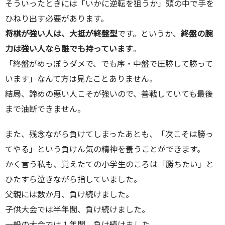
そういったときには「いかに逆転を狙うか」頭の中で手を
ひねり出す必要があります。
将棋が強い人は、大抵が終盤型
です。というか、
終盤の腕
力は強い人なら誰でも持っています
。
「終盤がめっぽうダメで、でも序・中盤で圧勝して勝って
います」なんて方は見たことありません。
結局、諦めの悪い人こそが強いので、善戦していても最後
まで油断できません。
また、残念ながら負けてしまったあとも、「次こそは勝っ
てやる」という負けん気の精神を養うことができます。
かく言う私も、覚えたての小学生のころは「勝ちたい」と
ひたすら泣きながら指していました。
父親には数か月、負け続けました。
子供大会では半年間、負け続けました。
一般の大会では１年間、負け続けました。