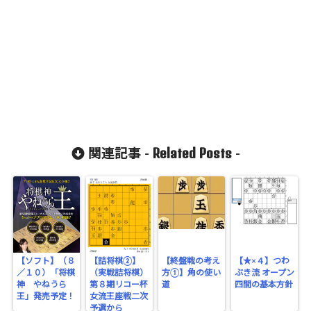
Related Posts
関連記事 -
-
【ソフト】（８
【詰将棋②】
【終盤戦の考え
【★×４】つわ
／１０）「将棋
（実戦詰将棋）
方①】角の使い
ぶき流 オープン
神 やねうら
第８期リコー杯
道
四間の基本方針
王」発売予定！
女流王座戦二次
予選から