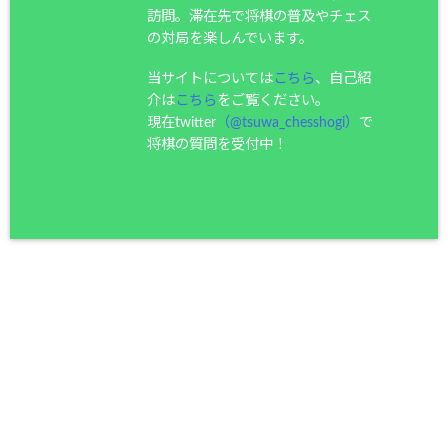
訪問。滞在先で将棋の普及やチェス
の対局を楽しんでいます。
当サイトについては
こちら
、自己紹
介は
こちら
をご覧ください。
現在twitter
（@tsuwa_chesshogi）
で
将棋の質問を受付中！