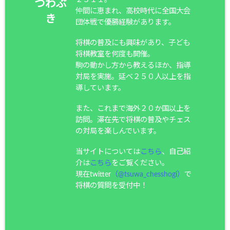
つわぶ
仲間に恵まれ、高校時代に全国大会
き
団体戦で優勝経験があります。
将棋の普及にも興味があり、子ども
将棋教室を何度も開催。
駒の動かし方から教えるほか、指導
対局を実施。延べ２５０人以上を指
導しています。
また、これまで海外２０か国以上を
訪問。滞在先で将棋の普及やチェス
の対局を楽しんでいます。
当サイトについては
こちら
、自己紹
介は
こちら
をご覧ください。
現在twitter
（@tsuwa_chesshogi）
で
将棋の質問を受付中！