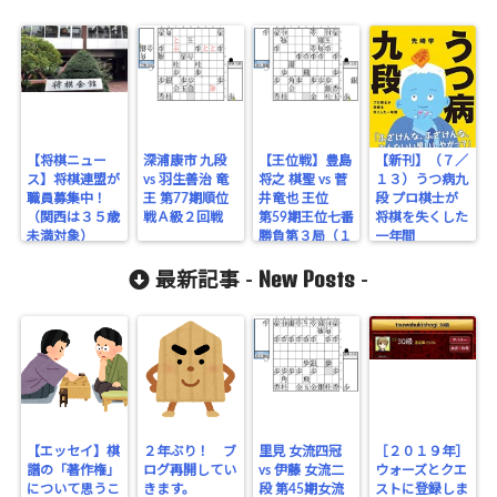
【将棋ニュー
深浦康市 九段
【王位戦】豊島
【新刊】（７／
ス】将棋連盟が
vs 羽生善治 竜
将之 棋聖 vs 菅
１３）うつ病九
職員募集中！
王 第77期順位
井竜也 王位
段 プロ棋士が
（関西は３５歳
戦Ａ級２回戦
第59期王位七番
将棋を失くした
未満対象）
勝負第３局（１
一年間
日目）
New Posts
最新記事 -
-
【エッセイ】棋
２年ぶり！ ブ
里見 女流四冠
［２０１９年］
譜の「著作権」
ログ再開してい
vs 伊藤 女流二
ウォーズとクエ
について思うこ
きます。
段 第45期女流
ストに登録しま