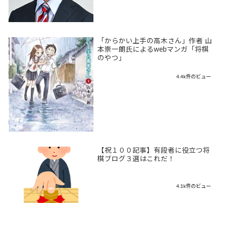
「からかい上手の高木さん」作者 山
本崇一朗氏によるwebマンガ「将棋
のやつ」
4.4k件のビュー
【祝１００記事】有段者に役立つ将
棋ブログ３選はこれだ！
4.1k件のビュー