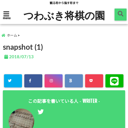
観る将から指す将まで
つわぶき将棋の園
menu
ホーム
snapshot (1)
2018/07/13
WRITER
この記事を書いている人 -
-