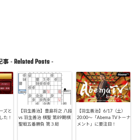
Related Posts
事 -
-
ーズと
【羽生善治】豊島将之 八段
【羽生善治】6/17（土）
した！
vs 羽生善治 棋聖 第89期棋
20:00～「Abema TVトーナ
聖戦五番勝負 第３局
メント」に要注目！