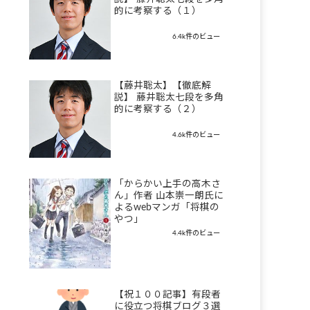
的に考察する（１）
6.4k件のビュー
【藤井聡太】【徹底解
説】 藤井聡太七段を多角
的に考察する（２）
4.6k件のビュー
「からかい上手の高木さ
ん」作者 山本崇一朗氏に
よるwebマンガ「将棋の
やつ」
4.4k件のビュー
【祝１００記事】有段者
に役立つ将棋ブログ３選