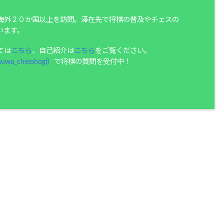
海外２０か国以上を訪問。滞在先で将棋の普及やチェスの
います。
ては
こちら
、自己紹介は
こちら
をご覧ください。
uwa_chesshogi）
で将棋の質問を受付中！