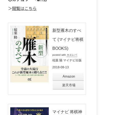
＞
閲覧はこちら
新型雁木のすべ
て (マイナビ将棋
BOOKS)
posted with
カエレバ
稲葉 陽 マイナビ出版
2018-08-13
Amazon
楽天市場
マイナビ 将棋神