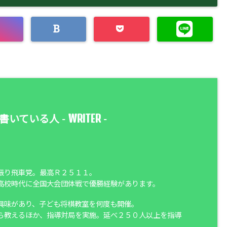
WRITER
書いている人 -
-
振り飛車党。最高Ｒ２５１１。
高校時代に全国大会団体戦で優勝経験があります。
興味があり、子ども将棋教室を何度も開催。
ら教えるほか、指導対局を実施。延べ２５０人以上を指導