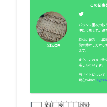
この記事
バランス重視の振
仲間に恵まれ、高
将棋の普及にも興
駒の動かし方から
つわぶき
ます。
また、これまで海
楽しんでいます。
当サイトについて
現在twitter
（@tsuw