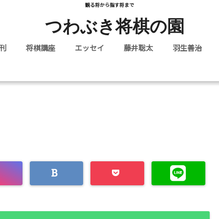
観る将から指す将まで
つわぶき将棋の園
刊
将棋講座
エッセイ
藤井聡太
羽生善治