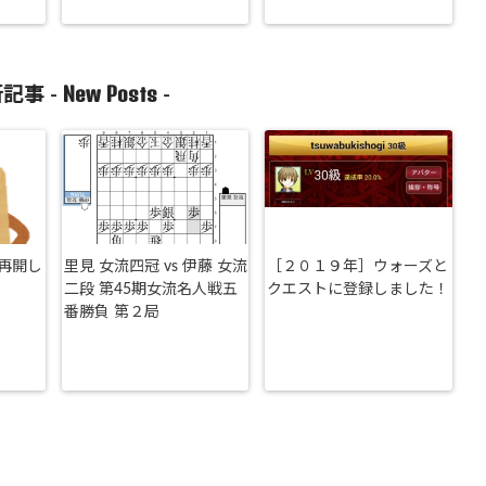
New Posts
記事 -
-
再開し
里見 女流四冠 vs 伊藤 女流
［２０１９年］ウォーズと
二段 第45期女流名人戦五
クエストに登録しました！
番勝負 第２局