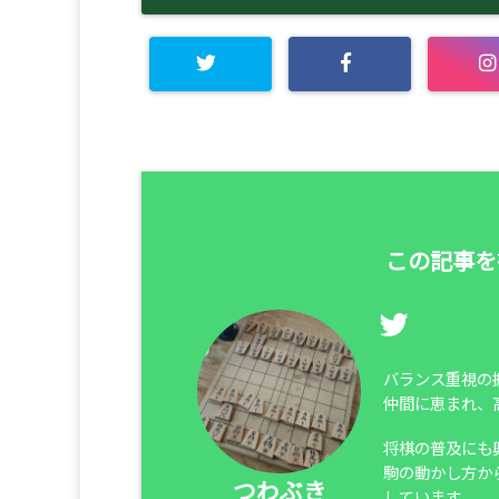
この記事を
バランス重視の
仲間に恵まれ、
将棋の普及にも
駒の動かし方か
つわぶき
しています。