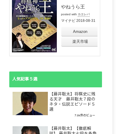
やねうら王
posted with
カエレバ
マイナビ 2018-08-31
Amazon
楽天市場
人気記事５選
【藤井聡太】将棋史に残
る天才 藤井聡太７段の
ネタ・伝説エピソード５
選
7.6k件のビュー
【藤井聡太】【徹底解
説】 藤井聡太七段を多角