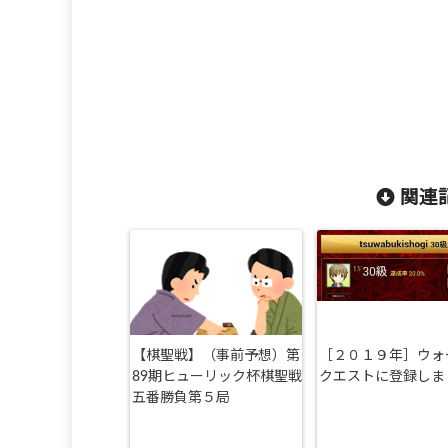
関連記
【棋聖戦】（事前予想）第
［２０１９年］ウォ
89期ヒューリック杯棋聖戦
クエストに登録しま
五番勝負第５局