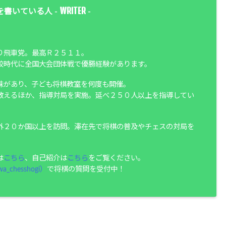
WRITER
を書いている人 -
-
り飛車党。最高Ｒ２５１１。
校時代に全国大会団体戦で優勝経験があります。
味があり、子ども将棋教室を何度も開催。
教えるほか、指導対局を実施。延べ２５０人以上を指導してい
外２０か国以上を訪問。滞在先で将棋の普及やチェスの対局を
は
こちら
、自己紹介は
こちら
をご覧ください。
a_chesshogi）
で将棋の質問を受付中！