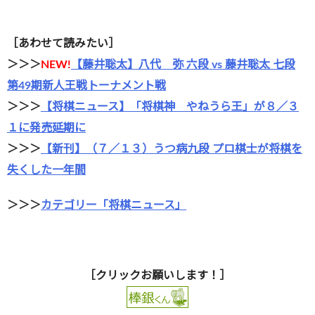
［あわせて読みたい］
＞＞＞
NEW!
【藤井聡太】八代 弥 六段 vs 藤井聡太 七段
第49期新人王戦トーナメント戦
＞＞＞
【将棋ニュース】「将棋神 やねうら王」が８／３
１に発売延期に
＞＞＞
【新刊】（７／１３）うつ病九段 プロ棋士が将棋を
失くした一年間
＞＞＞
カテゴリー「将棋ニュース」
［クリックお願いします！］