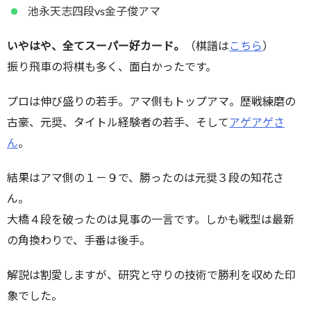
池永天志四段vs金子俊アマ
いやはや、全てスーパー好カード。
（棋譜は
こちら
）
振り飛車の将棋も多く、面白かったです。
プロは伸び盛りの若手。アマ側もトップアマ。歴戦練磨の
古豪、元奨、タイトル経験者の若手、そして
アゲアゲさ
ん
。
結果はアマ側の１－９で、勝ったのは元奨３段の知花さ
ん。
大橋４段を破ったのは見事の一言です。しかも戦型は最新
の角換わりで、手番は後手。
解説は割愛しますが、研究と守りの技術で勝利を収めた印
象でした。