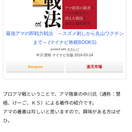
最強アマの即戦力戦法 ～スズメ刺しから丸山ワクチン
まで～ (マイナビ将棋BOOKS)
posted with
カエレバ
中川 慧梧 マイナビ出版 2016-03-24
Amazon
楽天市場
プロアマ戦ということで、アマ強豪の中川氏（通称：慧
梧、けーご、Ｋ５）による著作の紹介です。
アマの著書は珍しいと思いますので、興味がある方はぜ
ひ。