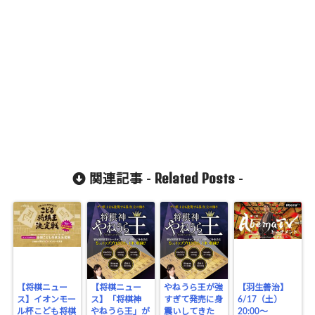
Related Posts
関連記事 -
-
【将棋ニュー
【将棋ニュー
やねうら王が強
【羽生善治】
ス】イオンモー
ス】「将棋神
すぎて発売に身
6/17（土）
ル杯こども将棋
やねうら王」が
震いしてきた
20:00～