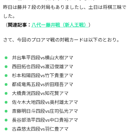
昨日は藤井７段の対局もありましたし、土日は将棋三昧で
した。
（
関連記事：
八代ー藤井戦（新人王戦）
）
さて、今回のプロアマ戦の対戦カードは以下のとおり。
井出隼平四段vs横山大樹アマ
西田拓也四段vs渡辺俊雄アマ
杉本和陽四段vs竹下貴重アマ
都成竜馬五段vs折田翔吾アマ
大橋貴洸四段vs知花賢アマ
佐々木大地四段vs奥村雄太アマ
斎藤明日斗四段vs庄司弘光アマ
長谷部浩平四段vs中口貴裕アマ
古森悠太四段vs羽仁豊アマ