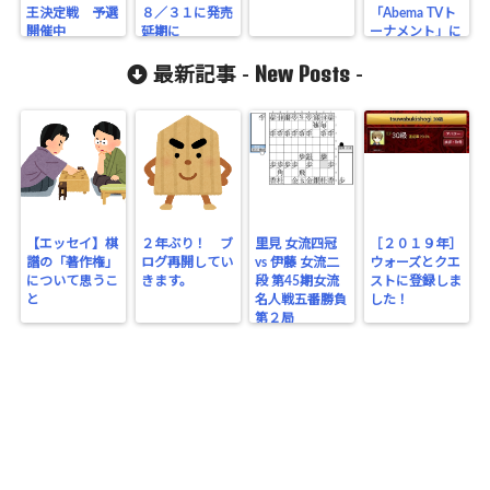
王決定戦 予選
８／３１に発売
「Abema TVト
開催中
延期に
ーナメント」に
要注目！
New Posts
最新記事 -
-
【エッセイ】棋
２年ぶり！ ブ
里見 女流四冠
［２０１９年］
譜の「著作権」
ログ再開してい
vs 伊藤 女流二
ウォーズとクエ
について思うこ
きます。
段 第45期女流
ストに登録しま
と
名人戦五番勝負
した！
第２局