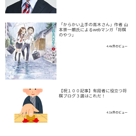
「からかい上手の高木さん」作者 山
本崇一朗氏によるwebマンガ「将棋
のやつ」
4.4k件のビュー
【祝１００記事】有段者に役立つ将
棋ブログ３選はこれだ！
4.1k件のビュー