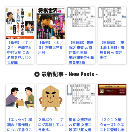
【新刊】（７／
【新刊】（８／
【王位戦】豊島
【王位戦】（第
２４）先崎学&
３）将棋世界９
将之 棋聖 vs 菅
１局１日目）豊
中村太地 この
月号
井竜也 王位
島８段 vs 菅井
名局を見よ! 20
第59期王位七番
王位
世紀編
勝負第2局
New Posts
最新記事 -
-
【エッセイ】棋
２年ぶり！ ブ
里見 女流四冠
［２０１９年］
譜の「著作権」
ログ再開してい
vs 伊藤 女流二
ウォーズとクエ
について思うこ
きます。
段 第45期女流
ストに登録しま