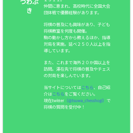
つわぶ
仲間に恵まれ、高校時代に全国大会
き
団体戦で優勝経験があります。
将棋の普及にも興味があり、子ども
将棋教室を何度も開催。
駒の動かし方から教えるほか、指導
対局を実施。延べ２５０人以上を指
導しています。
また、これまで海外２０か国以上を
訪問。滞在先で将棋の普及やチェス
の対局を楽しんでいます。
当サイトについては
こちら
、自己紹
介は
こちら
をご覧ください。
現在twitter
（@tsuwa_chesshogi）
で
将棋の質問を受付中！