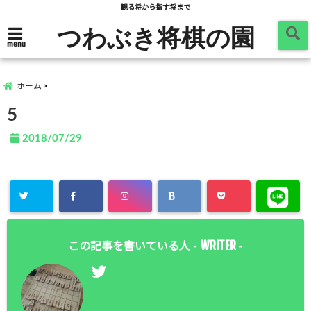
観る将から指す将まで
つわぶき将棋の園
menu
ホーム
5
2018/07/29
WRITER
この記事を書いている人 -
-