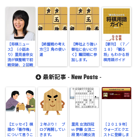
【将棋ニュー
【終盤戦の考え
【弊社より強い
【新刊】（７／
ス】（小話あ
方①】角の使い
御社に会いに行
１８）「観る
り）里見香奈女
道
く】職団戦に参
将」もわかる将
流が棋聖戦で初
加します。
棋用語ガイド
戦突破、２回戦
で藤井聡太７段
New Posts
と対局決定！
最新記事 -
-
【エッセイ】棋
２年ぶり！ ブ
里見 女流四冠
［２０１９年］
譜の「著作権」
ログ再開してい
vs 伊藤 女流二
ウォーズとクエ
について思うこ
きます。
段 第45期女流
ストに登録しま