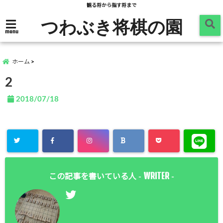
観る将から指す将まで
つわぶき将棋の園
menu
ホーム
2
2018/07/18
WRITER
この記事を書いている人 -
-