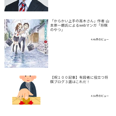
「からかい上手の高木さん」作者 山
本崇一朗氏によるwebマンガ「将棋
のやつ」
4.4k件のビュー
【祝１００記事】有段者に役立つ将
棋ブログ３選はこれだ！
4.1k件のビュー