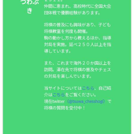
つわぶ
仲間に恵まれ、高校時代に全国大会
き
団体戦で優勝経験があります。
将棋の普及にも興味があり、子ども
将棋教室を何度も開催。
駒の動かし方から教えるほか、指導
対局を実施。延べ２５０人以上を指
導しています。
また、これまで海外２０か国以上を
訪問。滞在先で将棋の普及やチェス
の対局を楽しんでいます。
当サイトについては
こちら
、自己紹
介は
こちら
をご覧ください。
現在twitter
（@tsuwa_chesshogi）
で
将棋の質問を受付中！