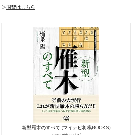
＞
閲覧はこちら
新型雁木のすべて (マイナビ将棋BOOKS)
posted with
カエレバ