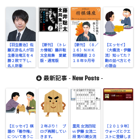
【羽生善治】佐
【新刊】（トレ
【新刊】（８／
【エッセイ】
藤天彦名人が羽
カ情報）藤井聡
１６）ＮＨＫ
（大橋流・伊藤
生善治竜王を４
太全局集 愛蔵
将棋講座 ２０
流）知ってた？
勝２敗で下し、
版・通常版
１８年９月号
駒の並べ方とそ
名人防衛
の理由
New Posts
最新記事 -
-
【エッセイ】棋
２年ぶり！ ブ
里見 女流四冠
［２０１９年］
譜の「著作権」
ログ再開してい
vs 伊藤 女流二
ウォーズとクエ
について思うこ
きます。
段 第45期女流
ストに登録しま