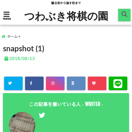
観る将から指す将まで
つわぶき将棋の園
menu
ホーム
snapshot (1)
2018/08/13
WRITER
この記事を書いている人 -
-