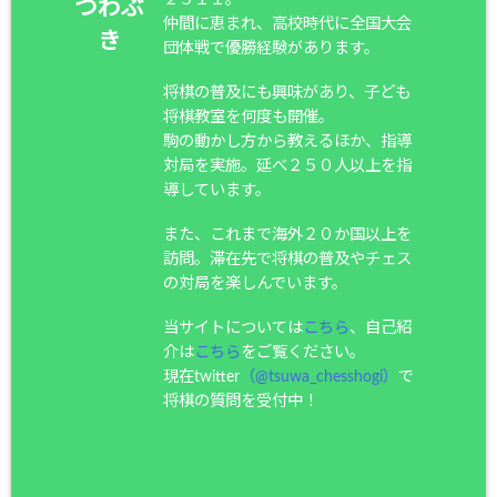
つわぶ
仲間に恵まれ、高校時代に全国大会
き
団体戦で優勝経験があります。
将棋の普及にも興味があり、子ども
将棋教室を何度も開催。
駒の動かし方から教えるほか、指導
対局を実施。延べ２５０人以上を指
導しています。
また、これまで海外２０か国以上を
訪問。滞在先で将棋の普及やチェス
の対局を楽しんでいます。
当サイトについては
こちら
、自己紹
介は
こちら
をご覧ください。
現在twitter
（@tsuwa_chesshogi）
で
将棋の質問を受付中！