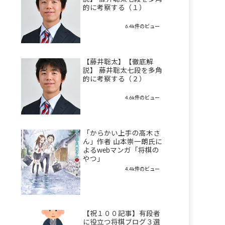
的に考察する（１）
6.4k件のビュー
【藤井聡太】【徹底解
説】 藤井聡太七段を多角
的に考察する（２）
4.6k件のビュー
「からかい上手の高木さ
ん」作者 山本崇一朗氏に
よるwebマンガ「将棋の
やつ」
4.4k件のビュー
【祝１００記事】有段者
に役立つ将棋ブログ３選