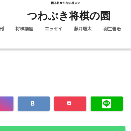
観る将から指す将まで
つわぶき将棋の園
刊
将棋講座
エッセイ
藤井聡太
羽生善治