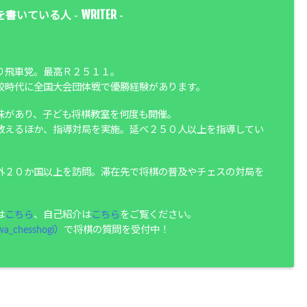
WRITER
を書いている人 -
-
り飛車党。最高Ｒ２５１１。
校時代に全国大会団体戦で優勝経験があります。
味があり、子ども将棋教室を何度も開催。
教えるほか、指導対局を実施。延べ２５０人以上を指導してい
外２０か国以上を訪問。滞在先で将棋の普及やチェスの対局を
は
こちら
、自己紹介は
こちら
をご覧ください。
a_chesshogi）
で将棋の質問を受付中！