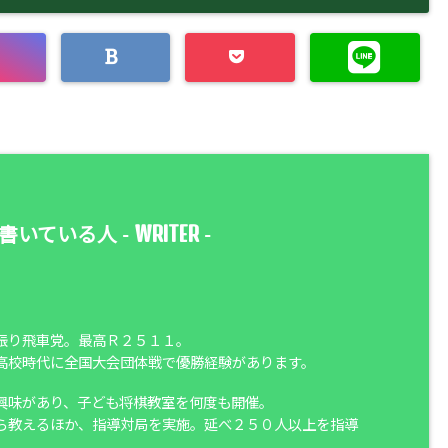
WRITER
書いている人 -
-
振り飛車党。最高Ｒ２５１１。
高校時代に全国大会団体戦で優勝経験があります。
興味があり、子ども将棋教室を何度も開催。
ら教えるほか、指導対局を実施。延べ２５０人以上を指導