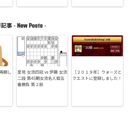
New Posts
記事 -
-
再開し
里見 女流四冠 vs 伊藤 女流
［２０１９年］ウォーズと
二段 第45期女流名人戦五
クエストに登録しました！
番勝負 第２局