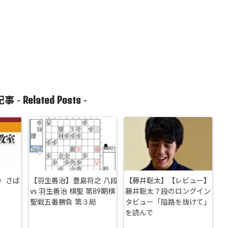
Related Posts
事 -
-
）さば
【羽生善治】豊島将之 八段
【藤井聡太】【レビュー】
vs 羽生善治 棋聖 第89期棋
藤井聡太７段のロングイン
聖戦五番勝負 第３局
タビュー「隘路を抜けて」
を読んで