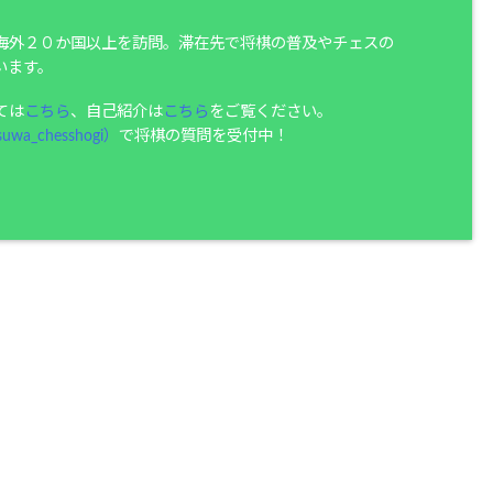
海外２０か国以上を訪問。滞在先で将棋の普及やチェスの
います。
ては
こちら
、自己紹介は
こちら
をご覧ください。
uwa_chesshogi）
で将棋の質問を受付中！