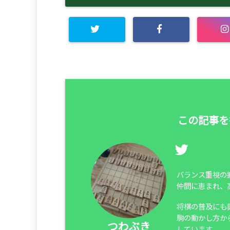
この記事を
バランス重視の
仲間に恵まれ、
将棋の普及にも
駒の動かし方か
つわぶき
しています。