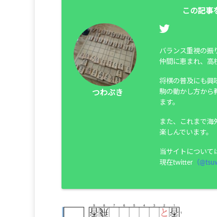
この記事
バランス重視の振
仲間に恵まれ、高
将棋の普及にも興
駒の動かし方から
つわぶき
ます。
また、これまで海
楽しんでいます。
当サイトについて
現在twitter
（@tsuw