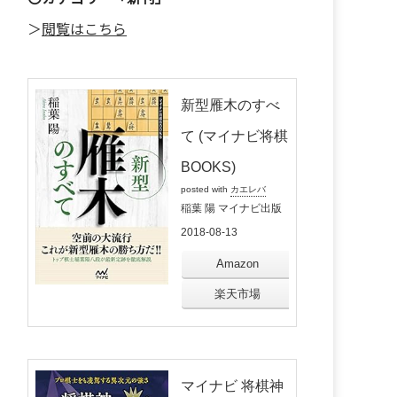
＞
閲覧はこちら
新型雁木のすべ
て (マイナビ将棋
BOOKS)
posted with
カエレバ
稲葉 陽 マイナビ出版
2018-08-13
Amazon
楽天市場
マイナビ 将棋神