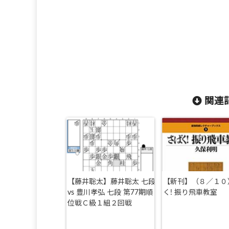
関連記
【藤井聡太】藤井聡太 七段
【新刊】（８／１０
vs 豊川孝弘 七段 第77期順
く! 振り飛車教室
位戦Ｃ級１組２回戦