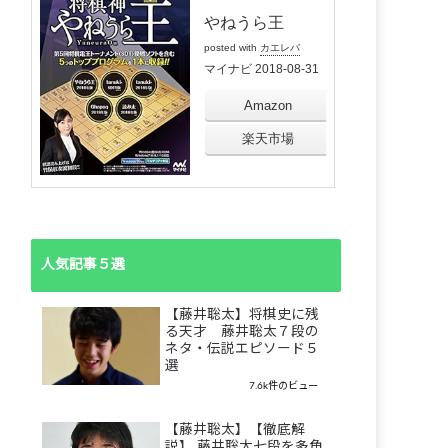
やねうら王
posted with
カエレバ
マイナビ 2018-08-31
Amazon
楽天市場
人気記事５選
【藤井聡太】将棋史に残
る天才 藤井聡太７段の
ネタ・伝説エピソード５
選
7.6k件のビュー
【藤井聡太】【徹底解
説】 藤井聡太七段を多角