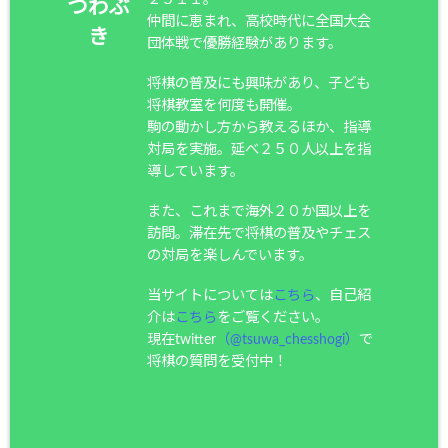
つわぶ
仲間に恵まれ、高校時代に全国大会
き
団体戦で優勝経験があります。
将棋の普及にも興味があり、子ども
将棋教室を何度も開催。
駒の動かし方から教えるほか、指導
対局を実施。延べ２５０人以上を指
導しています。
また、これまで海外２０か国以上を
訪問。滞在先で将棋の普及やチェス
の対局を楽しんでいます。
当サイトについては
こちら
、自己紹
介は
こちら
をご覧ください。
現在twitter
（@tsuwa_chesshogi）
で
将棋の質問を受付中！