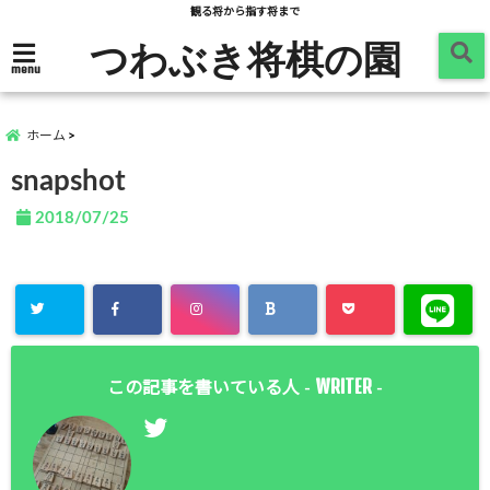
観る将から指す将まで
つわぶき将棋の園
menu
ホーム
snapshot
2018/07/25
WRITER
この記事を書いている人 -
-