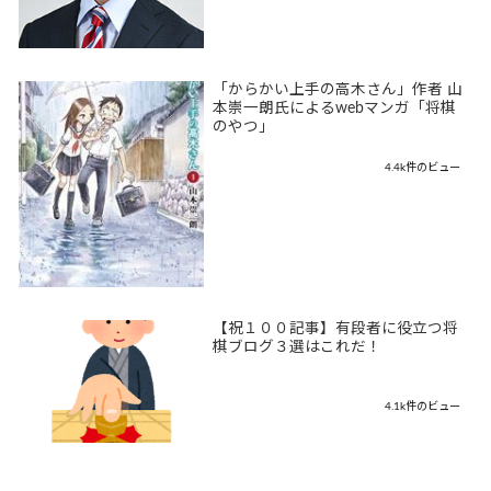
「からかい上手の高木さん」作者 山
本崇一朗氏によるwebマンガ「将棋
のやつ」
4.4k件のビュー
【祝１００記事】有段者に役立つ将
棋ブログ３選はこれだ！
4.1k件のビュー