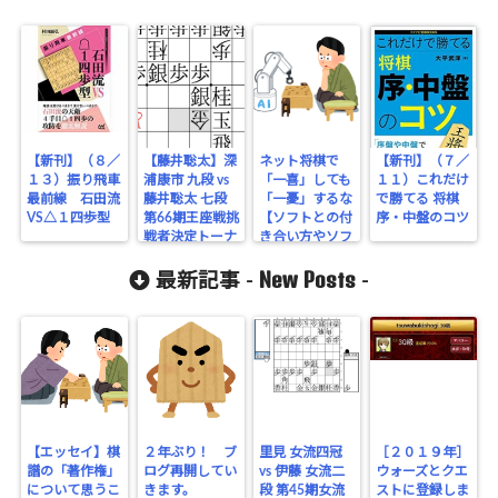
【新刊】（８／
【藤井聡太】深
ネット将棋で
【新刊】（７／
１３）振り飛車
浦康市 九段 vs
「一喜」しても
１１）これだけ
最前線 石田流
藤井聡太 七段
「一憂」するな
で勝てる 将棋
VS△１四歩型
第66期王座戦挑
【ソフトとの付
序・中盤のコツ
戦者決定トーナ
き合い方やソフ
メント
ト指し】
New Posts
最新記事 -
-
【エッセイ】棋
２年ぶり！ ブ
里見 女流四冠
［２０１９年］
譜の「著作権」
ログ再開してい
vs 伊藤 女流二
ウォーズとクエ
について思うこ
きます。
段 第45期女流
ストに登録しま