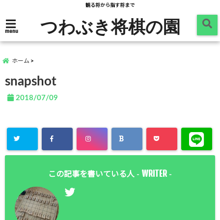
観る将から指す将まで
つわぶき将棋の園
menu
ホーム
snapshot
2018/07/09
WRITER
この記事を書いている人 -
-