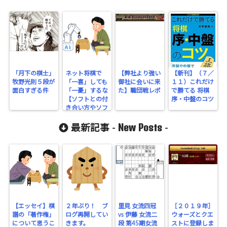
「月下の棋士」
ネット将棋で
【弊社より強い
【新刊】（７／
牧野光則５段が
「一喜」しても
御社に会いに来
１１）これだけ
面白すぎる件
「一憂」するな
た】職団戦レポ
で勝てる 将棋
【ソフトとの付
序・中盤のコツ
き合い方やソフ
ト指し】
New Posts
最新記事 -
-
【エッセイ】棋
２年ぶり！ ブ
里見 女流四冠
［２０１９年］
譜の「著作権」
ログ再開してい
vs 伊藤 女流二
ウォーズとクエ
について思うこ
きます。
段 第45期女流
ストに登録しま