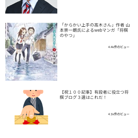
「からかい上手の高木さん」作者 山
本崇一朗氏によるwebマンガ「将棋
のやつ」
4.4k件のビュー
【祝１００記事】有段者に役立つ将
棋ブログ３選はこれだ！
4.1k件のビュー