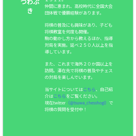
つわぶ
仲間に恵まれ、高校時代に全国大会
き
団体戦で優勝経験があります。
将棋の普及にも興味があり、子ども
将棋教室を何度も開催。
駒の動かし方から教えるほか、指導
対局を実施。延べ２５０人以上を指
導しています。
また、これまで海外２０か国以上を
訪問。滞在先で将棋の普及やチェス
の対局を楽しんでいます。
当サイトについては
こちら
、自己紹
介は
こちら
をご覧ください。
現在twitter
（@tsuwa_chesshogi）
で
将棋の質問を受付中！