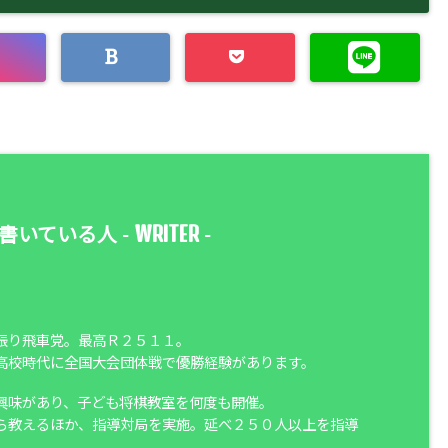
WRITER
書いている人 -
-
振り飛車党。最高Ｒ２５１１。
高校時代に全国大会団体戦で優勝経験があります。
興味があり、子ども将棋教室を何度も開催。
ら教えるほか、指導対局を実施。延べ２５０人以上を指導