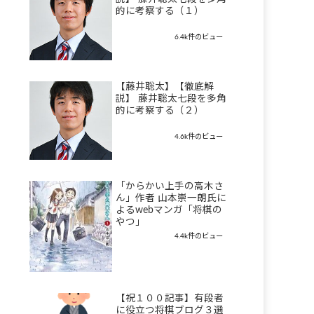
的に考察する（１）
6.4k件のビュー
【藤井聡太】【徹底解
説】 藤井聡太七段を多角
的に考察する（２）
4.6k件のビュー
「からかい上手の高木さ
ん」作者 山本崇一朗氏に
よるwebマンガ「将棋の
やつ」
4.4k件のビュー
【祝１００記事】有段者
に役立つ将棋ブログ３選