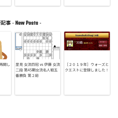
New Posts
記事 -
-
再開し
里見 女流四冠 vs 伊藤 女流
［２０１９年］ウォーズと
二段 第45期女流名人戦五
クエストに登録しました！
番勝負 第２局