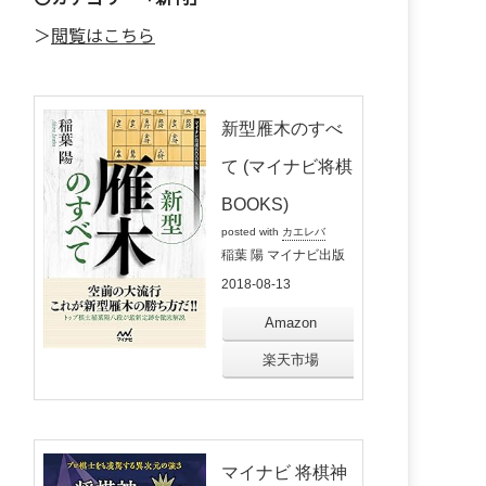
＞
閲覧はこちら
新型雁木のすべ
て (マイナビ将棋
BOOKS)
posted with
カエレバ
稲葉 陽 マイナビ出版
2018-08-13
Amazon
楽天市場
マイナビ 将棋神