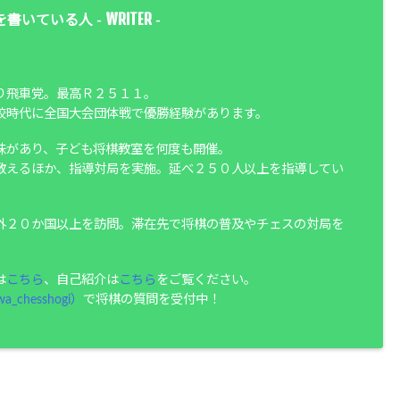
WRITER
を書いている人 -
-
り飛車党。最高Ｒ２５１１。
校時代に全国大会団体戦で優勝経験があります。
味があり、子ども将棋教室を何度も開催。
教えるほか、指導対局を実施。延べ２５０人以上を指導してい
外２０か国以上を訪問。滞在先で将棋の普及やチェスの対局を
は
こちら
、自己紹介は
こちら
をご覧ください。
a_chesshogi）
で将棋の質問を受付中！