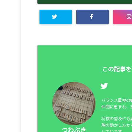
この記事を
バランス重視の
仲間に恵まれ、
将棋の普及にも
駒の動かし方か
つわぶき
しています。