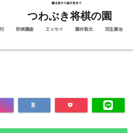
観る将から指す将まで
つわぶき将棋の園
刊
将棋講座
エッセイ
藤井聡太
羽生善治