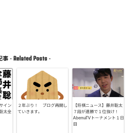
Related Posts
事 -
-
サイン
２年ぶり！ ブログ再開し
【将棋ニュース】藤井聡太
聡太全
ていきます。
７段が連勝で１位抜け！
AbemaTVトーナメント１日
目