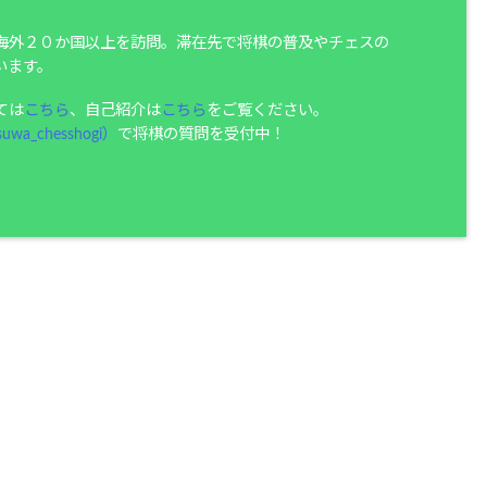
海外２０か国以上を訪問。滞在先で将棋の普及やチェスの
います。
ては
こちら
、自己紹介は
こちら
をご覧ください。
uwa_chesshogi）
で将棋の質問を受付中！