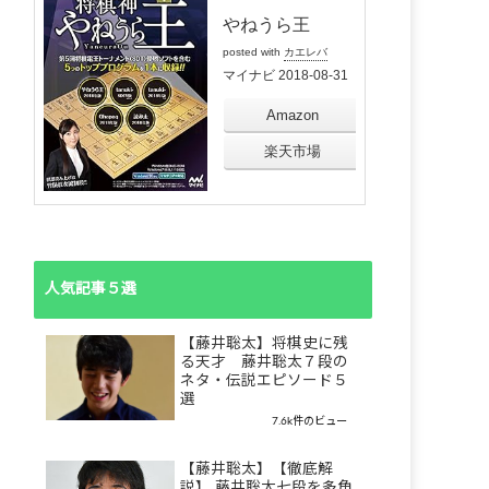
やねうら王
posted with
カエレバ
マイナビ 2018-08-31
Amazon
楽天市場
人気記事５選
【藤井聡太】将棋史に残
る天才 藤井聡太７段の
ネタ・伝説エピソード５
選
7.6k件のビュー
【藤井聡太】【徹底解
説】 藤井聡太七段を多角