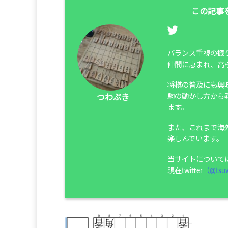
この記事
バランス重視の振
仲間に恵まれ、高
将棋の普及にも興
駒の動かし方から
つわぶき
ます。
また、これまで海
楽しんでいます。
当サイトについて
現在twitter
（@tsuw